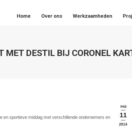
Home
Home
Over ons
Over ons
Werkzaamheden
Werkzaamheden
Projecten
Pro
T MET DESTIL BIJ CORONEL KAR
sep
11
ge en sportieve middag met verschillende ondernemers en
2014