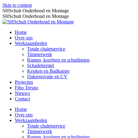
Skip to content
SHSchuit Onderhoud en Montage
SHSchuit Onderhoud en Montage
Home
Over ons
Werkzaamheden
Totale chaletservice
Timmerwerk
Ramen, kozijnen en schuifpuien
Schadeherstel
Keuken en Badkamer
Dakrenovatie en CV
Projecten
Fibo Trespo
Nieuws
Contact
Home
Over ons
Werkzaamheden
Totale chaletservice
Timmerwerk
Ramen, kozijnen en schuifpuien