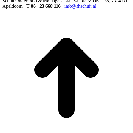
Schuit Onderhoud & Montage - Laan van de Maagd 135, 7324 BT
Apeldoorn -
T 06 - 23 668 116
-
info@shschuit.nl