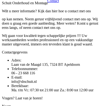
Contact
Schuit Onderhoud en Montage
Wilt u meer informatie? Kijk dan hier hoe u contact met ons
op kan nemen. Neem gerust vrijblijvend contact met ons op. Wij
doen u graag een goede aanbieding. Meer weten? Komt u gerust
eens langs, of neem contact met ons op.
Wij gaan voor kwaliteit tegen schappelijke prijzen !!! Uw
werkzaamheden worden professioneel en op een vakkundige
manier uitgevoerd, immers een tevreden klant is goud waard.
Contactgegevens
Adres:
Laan van de Maagd 135, 7324 BT Apeldoorn
Telefoonnummer:
06 - 23 668 116
E-mail:
info@shschuit.nl
Bereikbaar:
Ma. t/m Vr.: 07:30 tot 21:00 uur Za.: 8:00 tot 12:00 uur
Vragen? Laat van je horen!