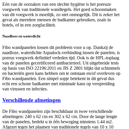
Eén van de oorzaken van een slechte hygiëne is het poreuze
voegwerk van traditionele wandtegels. Het goed schoonmaken
van dit voegwerk is moeilijk, zo niet onmogelijk. Dit is zeker het
geval als meerdere mensen de badkamer gebruiken, zoals in
hotels, of in een zorgfaciliteit.
Naadloos en waterdicht
Fibo wandpanelen lossen dit probleem voor u op. Dankzij de
naadloze, waterdichte Aqualock-verbinding tussen de panelen, is
poreus voegwerk definitief verleden tijd. Ook is de HPL-toplaag
van de panelen gecertificeerd antibacterieel. Uit uitgebreide tests
op basis van ISO 22196:2011 en JIS Z 2801 blijkt dat schimmels
en bacteriën geen kans hebben om te ontstaan en/of overleven op
Fibo wandpanelen. Een simpel sopje betekent in dit geval dus
echt een schone badkamer met minimale kans op verspreiding
van virussen en infecties.
Verschillende afmetingen
De Fibo wandpanelen zijn beschikbaar in twee verschillende
afmetingen: 240 x 62 cm en 302 x 62 cm. Door de lange lengte
van de panelen, bedekt u in één beweging minstens 1.44 m2.
Afgezet tegen het plaatsen van traditionele tegels van 10 x 10