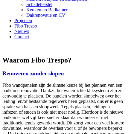
Schadeherstel
Keuken en Badkamer
Dakrenovatie en CV
Projecten
Fibo Trespo
Nieuws
Contact
Waarom Fibo Trespo?
Renoveren zonder slopen
Fibo wandpanelen zijn de slimste keuze bij het plannen van een
badkamerrenovatie. Dankzij het waterdichte kliksysteem zijn ze
eenvoudig te plaatsen. De panelen worden simpelweg over het
leiding- en/of bestaande tegelwerk heen geplaatst, dus er is geen
sprake van hak- en sloopwerk. Tegels plaatsen, leidingen
infrezen of stucen is ook niet meer nodig. Hierdoor is de nieuwe
badkamer wel vijf keer sneller klaar dan wanneer er met
traditionele tegels gewerkt wordt. Dit zorgt voor een veel kortere
downtime, waardoor de overlast voor u of de bewoners beperkt
is. De kortere verwerkingstijd en de minimale inzet van manuren