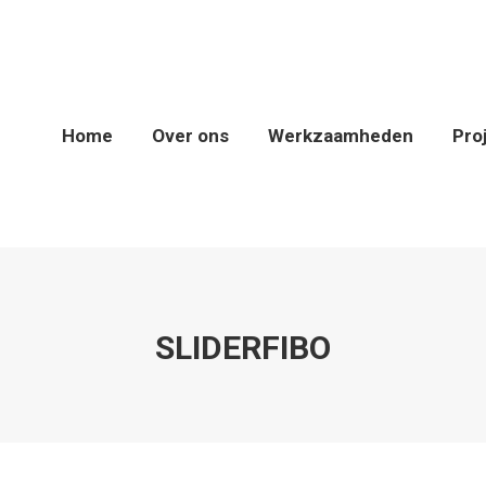
Home
Over ons
Werkzaamheden
Projecten
Home
Over ons
Werkzaamheden
Pro
SLIDERFIBO