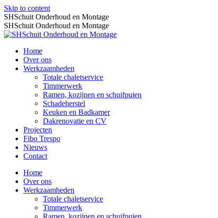
Skip to content
SHSchuit Onderhoud en Montage
SHSchuit Onderhoud en Montage
Home
Over ons
Werkzaamheden
Totale chaletservice
Timmerwerk
Ramen, kozijnen en schuifpuien
Schadeherstel
Keuken en Badkamer
Dakrenovatie en CV
Projecten
Fibo Trespo
Nieuws
Contact
Home
Over ons
Werkzaamheden
Totale chaletservice
Timmerwerk
Ramen, kozijnen en schuifpuien