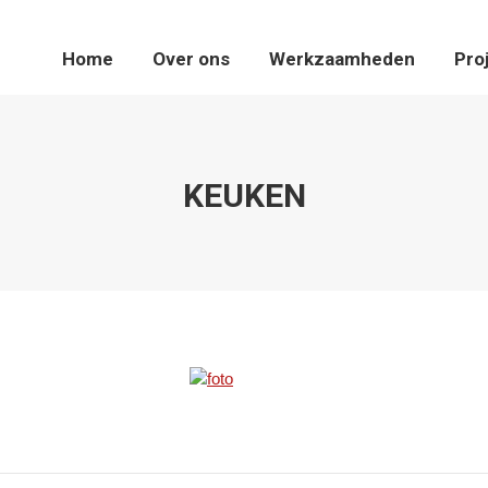
Home
Home
Over ons
Over ons
Werkzaamheden
Werkzaamheden
Projecten
Pro
KEUKEN