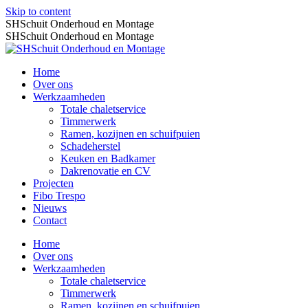
Skip to content
SHSchuit Onderhoud en Montage
SHSchuit Onderhoud en Montage
Home
Over ons
Werkzaamheden
Totale chaletservice
Timmerwerk
Ramen, kozijnen en schuifpuien
Schadeherstel
Keuken en Badkamer
Dakrenovatie en CV
Projecten
Fibo Trespo
Nieuws
Contact
Home
Over ons
Werkzaamheden
Totale chaletservice
Timmerwerk
Ramen, kozijnen en schuifpuien