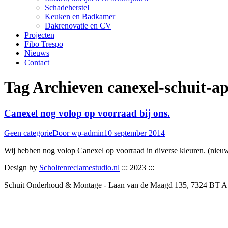
Schadeherstel
Keuken en Badkamer
Dakrenovatie en CV
Projecten
Fibo Trespo
Nieuws
Contact
Tag Archieven
canexel-schuit-a
Canexel nog volop op voorraad bij ons.
Geen categorie
Door
wp-admin
10 september 2014
Wij hebben nog volop Canexel op voorraad in diverse kleuren. (nieuw
Design by
Scholtenreclamestudio.nl
::: 2023 :::
Schuit Onderhoud & Montage - Laan van de Maagd 135, 7324 BT A