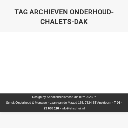
TAG ARCHIEVEN
ONDERHOUD-
CHALETS-DAK
Canexel nog volop op voorraad bij ons.
Geen categorie
Door
wp-admin
10 september 2014
Wij hebben nog volop Canexel op voorraad in diverse
kleuren. (nieuw uit de verpakking)
Design by
Scholtenreclamestudio.nl
::: 2023 :::
Schuit Onderhoud & Montage - Laan van de Maagd 135, 7324 BT Apeldoorn -
T 06 -
23 668 116
-
info@shschuit.nl