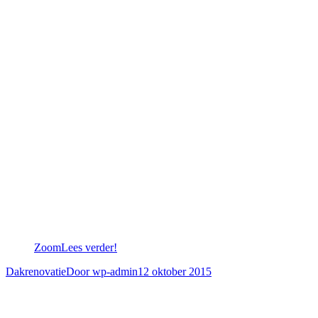
Zoom
Lees verder!
Dakrenovatie
Door
wp-admin
12 oktober 2015