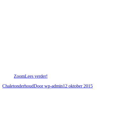
Zoom
Lees verder!
Chaletonderhoud
Door
wp-admin
12 oktober 2015