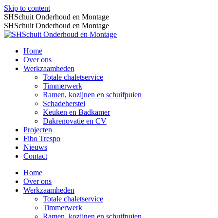
Skip to content
SHSchuit Onderhoud en Montage
SHSchuit Onderhoud en Montage
Home
Over ons
Werkzaamheden
Totale chaletservice
Timmerwerk
Ramen, kozijnen en schuifpuien
Schadeherstel
Keuken en Badkamer
Dakrenovatie en CV
Projecten
Fibo Trespo
Nieuws
Contact
Home
Over ons
Werkzaamheden
Totale chaletservice
Timmerwerk
Ramen, kozijnen en schuifpuien